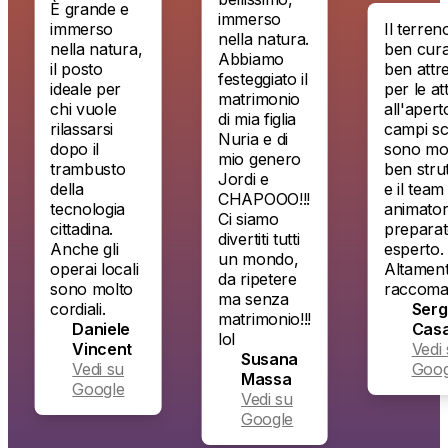
È grande e
immerso
immerso
Il terreno 
nella natura.
nella natura,
ben curat
Abbiamo
il posto
ben attre
festeggiato il
ideale per
per le attiv
matrimonio
chi vuole
all'aperto.
di mia figlia
rilassarsi
campi scu
Nuria e di
dopo il
sono molt
mio genero
trambusto
ben strutt
Jordi e
della
e il team d
CHAPOOO!!!
tecnologia
animatori 
Ci siamo
cittadina.
preparato
divertiti tutti
Anche gli
esperto.
un mondo,
operai locali
Altamente
da ripetere
sono molto
raccoman
ma senza
cordiali.
Sergi
matrimonio!!!
Daniele
Casa
lol
Vincent
Vedi s
Susana
Vedi su
Googl
Massa
Google
Vedi su
Google