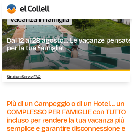
Vai al contenuto principale
Salta la visita
Vacanza in famiglia
Dal 12 al 28 agosto... Le vacanze pensate
per la tua famiglia!
Strutture
Servizi
FAQ
Più di un Campeggio o di un Hotel... un
COMPLESSO PER FAMIGLIE con TUTTO
incluso per rendere la tua vacanza più
semplice e garantire disconnessione e